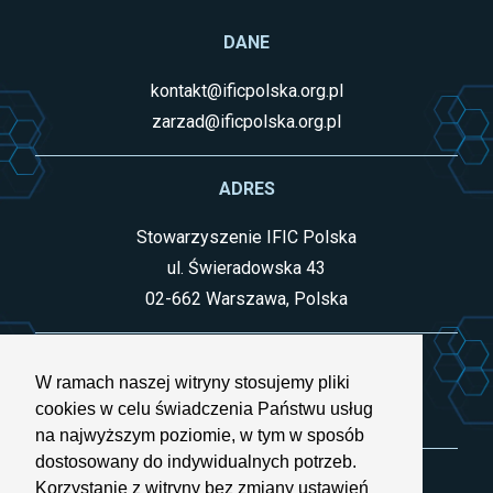
DANE
kontakt@ificpolska.org.pl
zarzad@ificpolska.org.pl
ADRES
Stowarzyszenie IFIC Polska
ul. Świeradowska 43
02-662 Warszawa, Polska
INFORMACJE
W ramach naszej witryny stosujemy pliki
cookies w celu świadczenia Państwu usług
Nr KRS: 0000774032
na najwyższym poziomie, w tym w sposób
dostosowany do indywidualnych potrzeb.
Korzystanie z witryny bez zmiany ustawień