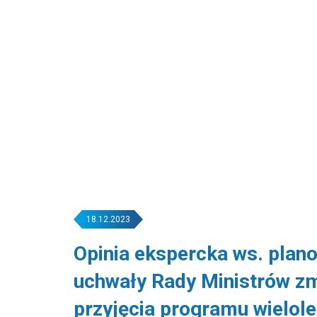
18.12.2023
Opinia ekspercka ws. plan
uchwały Rady Ministrów zm
przyjęcia programu wielole