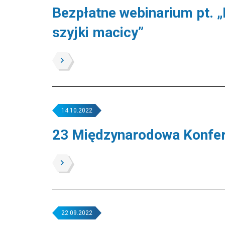
Bezpłatne webinarium pt. „
szyjki macicy”
14.10.2022
23 Międzynarodowa Konfere
22.09.2022