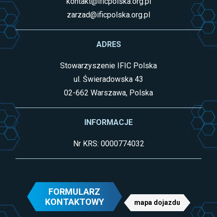
kontakt@ificpolska.org.pl
zarzad@ificpolska.org.pl
ADRES
Stowarzyszenie IFIC Polska
ul. Świeradowska 43
02-662 Warszawa, Polska
INFORMACJE
Nr KRS: 0000774032
FORMULARZ
KONTAKTOWY
mapa dojazdu